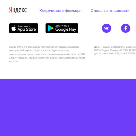
Юридическая информация
Отписаться от рассылки
Google Play и логотип Google Play являются товарными знаками
Цены и скидки действительны на мом
ООО «Яндекс.Маркет» © 2020. 121099,
корпорации Google Inc. Apple и логотип Apple являются
дом 8, помещение 9.03, этаж 9. ОГРН: 11‌6
зарегистрированными товарными знаками компании Apple Inc. в США
и других странах. App Store является знаком обслуживания компании
Apple Inc.