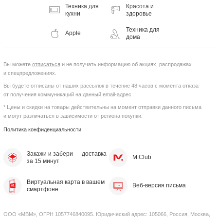
Техника для
Красота и
кухни
здоровье
Техника для
Apple
дома
Вы можете
отписаться
и не получать информацию об акциях, распродажах
и спецпредложениях.
Вы будете отписаны от наших рассылок в течение 48 часов с момента отказа
от получения коммуникаций на данный email-адрес.
* Цены и скидки на товары действительны на момент отправки данного письма
и могут различаться в зависимости от региона покупки.
Политика конфиденциальности
Закажи и забери — доставка
M.Club
за 15 минут
Виртуальная карта в вашем
Веб-версия письма
смартфоне
ООО «МВМ», ОГРН 105‌774‌6840‌095. Юридический адрес: 105‌066, Россия, Москва,