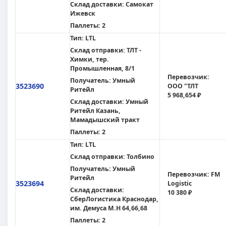
Склад доставки:
Самокат
Ижевск
Паллеты:
2
Тип:
LTL
Склад отправки:
ТЛТ -
Химки, тер.
Промышленная, 8/1
Перевозчик:
Получатель:
Умный
3523690
ООО "ТЛТ
Ритейл
5 968,654 ₽
Склад доставки:
Умный
Ритейл Казань,
Мамадышский тракт
Паллеты:
2
Тип:
LTL
Склад отправки:
Толбино
Получатель:
Умный
Перевозчик:
FM
Ритейл
3523694
Logistic
Склад доставки:
10 380 ₽
СберЛогистика Краснодар,
им. Демуса М.Н 64,66,68
Паллеты:
2