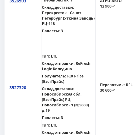
"Перекресток")
3526503
АГРО-АВТО
12 900 ₽
Склад доставки:
Перекресток - Санкт-
Петербург (Уткина Заводь)
РЦ-118
Паллеты:
3
Тип:
LTL
Склад отправки:
ReFresh
Logic Коледино
Получатель:
FIX Price
(БэстПрайс)
Перевозчик:
RFL
3527320
Склад доставки:
30 600 ₽
Новосибирская обл.
(БэстПрайс) РЦ
Новосибирск - 1 (№5880)
д.19
Паллеты:
3
Тип:
LTL
Склад отправки:
ReFresh