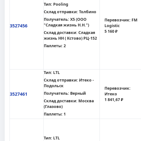
Тип:
Pooling
Склад отправки:
Толбино
Получатель:
X5 (ООО
Перевозчик:
FM
"Сладкая жизнь Н.Н.")
3527456
Logistic
5 160 ₽
Склад доставки:
Сладкая
жизнь НН ( Кстово) РЦ-152
Паллеты:
2
Тип:
LTL
Склад отправки:
Итеко -
Подольск
Перевозчик:
Получатель:
Верный
3527461
Итеко
1 841,67 ₽
Склад доставки:
Москва
(Глазово)
Паллеты:
1
Тип:
LTL