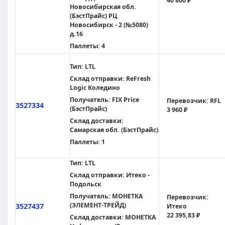
40 800 ₽
Новосибирская обл.
(БэстПрайс) РЦ
Новосибирск - 2 (№5080)
д.16
Паллеты:
4
Тип:
LTL
Склад отправки:
ReFresh
Logic Коледино
Получатель:
FIX Price
Перевозчик:
RFL
3527334
(БэстПрайс)
3 960 ₽
Склад доставки:
Самарская обл. (БэстПрайс)
Паллеты:
1
Тип:
LTL
Склад отправки:
Итеко -
Подольск
Получатель:
МОНЕТКА
Перевозчик:
(ЭЛЕМЕНТ-ТРЕЙД)
3527437
Итеко
22 395,83 ₽
Склад доставки:
МОНЕТКА