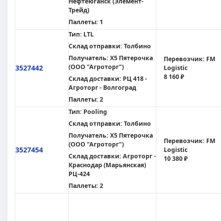
Нефтеюганск (Элемент-
Трейд)
Паллеты:
1
Тип:
LTL
Склад отправки:
Толбино
Получатель:
X5 Пятерочка
Перевозчик:
FM
(ООО "Агроторг")
3527442
Logistic
8 160 ₽
Склад доставки:
РЦ 418 -
Агроторг - Волгоград
Паллеты:
2
Тип:
Pooling
Склад отправки:
Толбино
Получатель:
X5 Пятерочка
Перевозчик:
FM
(ООО "Агроторг")
3527454
Logistic
Склад доставки:
Агроторг -
10 380 ₽
Краснодар (Марьянская)
РЦ-424
Паллеты:
2