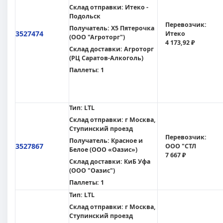
Склад отправки:
Итеко -
Подольск
Перевозчик:
Получатель:
X5 Пятерочка
3527474
Итеко
(ООО "Агроторг")
4 173,92 ₽
Склад доставки:
Агроторг
(РЦ Саратов-Алкоголь)
Паллеты:
1
Тип:
LTL
Склад отправки:
г Москва,
Ступинский проезд
Перевозчик:
Получатель:
Красное и
3527867
ООО "СТЛ
Белое (ООО «Оазис»)
7 667 ₽
Склад доставки:
КиБ Уфа
(ООО "Оазис")
Паллеты:
1
Тип:
LTL
Склад отправки:
г Москва,
Ступинский проезд