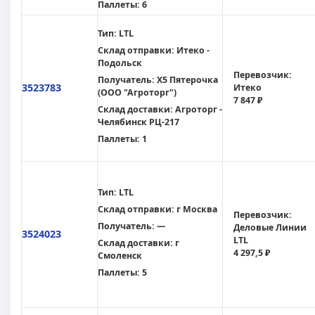
Паллеты:
6
Тип:
LTL
Склад отправки:
Итеко -
Подольск
Перевозчик:
Получатель:
X5 Пятерочка
3523783
Итеко
(ООО "Агроторг")
7 847 ₽
Склад доставки:
Агроторг -
Челябинск РЦ-217
Паллеты:
1
Тип:
LTL
Склад отправки:
г Москва
Перевозчик:
Получатель:
—
Деловые Линии
3524023
LTL
Склад доставки:
г
4 297,5 ₽
Смоленск
Паллеты:
5