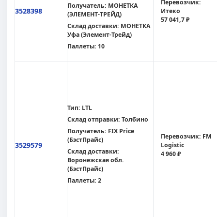
Перевозчик:
Получатель:
МОНЕТКА
3528398
Итеко
(ЭЛЕМЕНТ-ТРЕЙД)
57 041,7 ₽
Склад доставки:
МОНЕТКА
Уфа (Элемент-Трейд)
Паллеты:
10
Тип:
LTL
Склад отправки:
Толбино
Получатель:
FIX Price
Перевозчик:
FM
(БэстПрайс)
3529579
Logistic
Склад доставки:
4 960 ₽
Воронежская обл.
(БэстПрайс)
Паллеты:
2