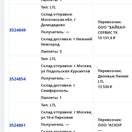
Тип:
LTL
Склад отправки:
Московская обл, г
Перевозчик:
Домодедово
ООО "БАЙКАЛ-
3524849
Получатель:
—
СЕРВИС ТК
15 131,6 ₽
Склад доставки:
г Нижний
Новгород
Паллеты:
3
Тип:
LTL
Склад отправки:
г Москва,
Перевозчик:
ул Подольских Курсантов
Деловые Линии
Получатель:
—
3524854
LTL
Склад доставки:
г
13 530 ₽
Симферополь
Паллеты:
1
Тип:
LTL
Склад отправки:
г Москва,
ул 16-я Парковая
Перевозчик:
Получатель:
—
3524861
ООО "АСКОР
—
Склад доставки:
г