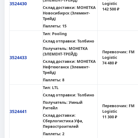
(ЭЛЕМЕНТ-ТРЕЙД)
3524430
Logistic
Склад доставки:
МОНЕТКА
142 500 ₽
Новосибирск (Элемент-
Трейд)
Паллеты:
15
Тип:
Pooling
Склад отправки:
Толбино
Получатель:
МОНЕТКА
Перевозчик:
FM
(ЭЛЕМЕНТ-ТРЕЙД)
3524433
Logistic
Склад доставки:
МОНЕТКА
74 480 ₽
Нефтеюганск (Элемент-
Трейд)
Паллеты:
8
Тип:
LTL
Склад отправки:
Толбино
Получатель:
Умный
Перевозчик:
FM
Ритейл
3524441
Logistic
Склад доставки:
11 300 ₽
Сберлогистика Уфа,
Первостроителей
Паллеты:
2