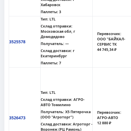
Хабаровск
Паллеты:
3
Тип:
LTL
Склад отправки:
Московская обл, г
Перевозчик:
Домодедово
ООО "БАЙКАЛ-
3525578
Получатель:
—
СЕРВИС ТК
44 745,34 ₽
Склад доставки:
г
Екатеринбург
Паллеты:
7
Тип:
LTL
Склад отправки:
АГРО-
АВТО Томилино
Получатель:
X5 Пятерочка
Перевозчик:
(ООО "Агроторг")
3526473
АГРО-АВТО
12 880 ₽
Склад доставки:
Агроторг -
Воронеж (РЦ Рамонь)