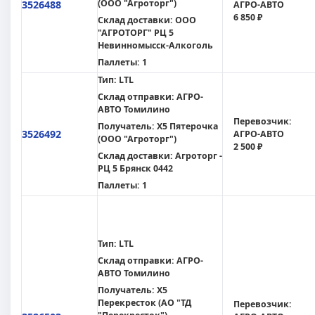
(ООО "Агроторг")
3526488
АГРО-АВТО
6 850 ₽
Склад доставки:
ООО
"АГРОТОРГ" РЦ 5
Невинномысск-Алкоголь
Паллеты:
1
Тип:
LTL
Склад отправки:
АГРО-
АВТО Томилино
Перевозчик:
Получатель:
X5 Пятерочка
3526492
АГРО-АВТО
(ООО "Агроторг")
2 500 ₽
Склад доставки:
Агроторг -
РЦ 5 Брянск 0442
Паллеты:
1
Тип:
LTL
Склад отправки:
АГРО-
АВТО Томилино
Получатель:
X5
Перекресток (АО "ТД
Перевозчик: