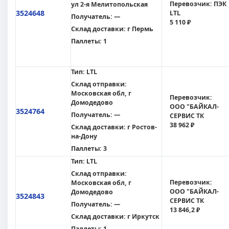
Перевозчик:
ПЭК
ул 2-я Мелитопольская
3524648
LTL
Получатель:
—
5 110 ₽
Склад доставки:
г Пермь
Паллеты:
1
Тип:
LTL
Склад отправки:
Московская обл, г
Перевозчик:
Домодедово
ООО "БАЙКАЛ-
3524764
Получатель:
—
СЕРВИС ТК
38 962 ₽
Склад доставки:
г Ростов-
на-Дону
Паллеты:
3
Тип:
LTL
Склад отправки:
Перевозчик:
Московская обл, г
ООО "БАЙКАЛ-
Домодедово
3524843
СЕРВИС ТК
Получатель:
—
13 846,2 ₽
Склад доставки:
г Иркутск
Паллеты:
1